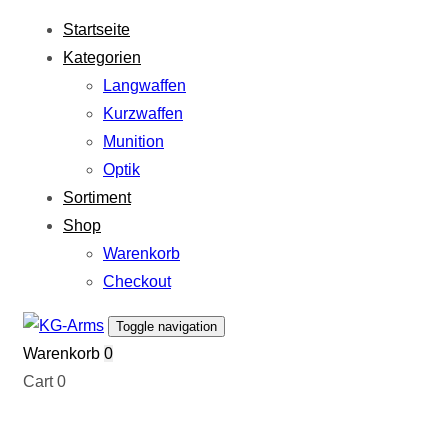
Links
Zur
Startseite
überspringen
primären
Kategorien
Navigation
Langwaffen
springen
Kurzwaffen
Zum
Munition
Inhalt
Optik
springen
Sortiment
Shop
Warenkorb
Checkout
Toggle navigation
Warenkorb
0
Cart
0