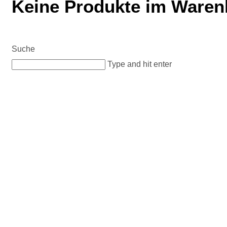
Keine Produkte im Waren
Suche
Type and hit enter
Suchbegriff eingeben
#Glock #458 #450 #9mm #Wärmebild
Unterstützung nötig?
091284001227