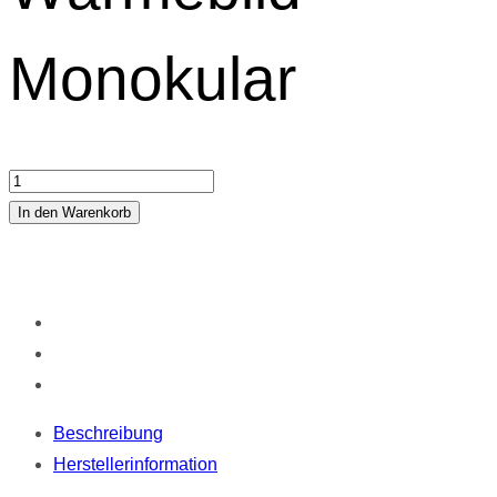
Monokular
NOCPIX
VISTA
In den Warenkorb
S50R
LRF
Wärmebild-
Monokular
Menge
Beschreibung
Herstellerinformation