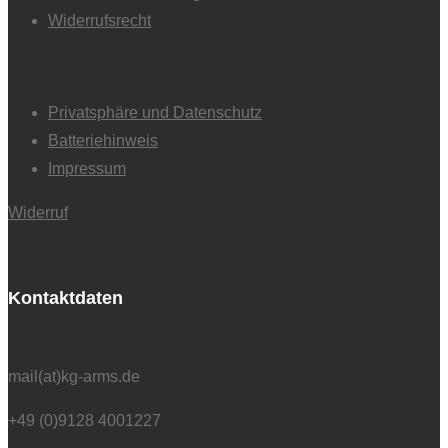
Widerrufsrecht
Privatsphäre und Datenschutz
Batteriehinweis
Impressum
Widerruf
Kontaktdaten
mail(at)kg-arms.de
+49 (0)9128 4001227