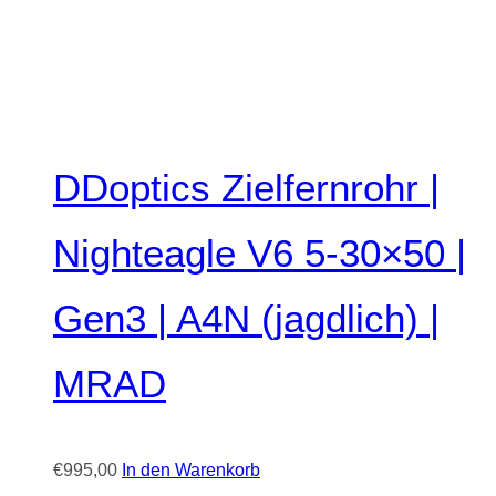
DDoptics Zielfernrohr |
Nighteagle V6 5-30×50 |
Gen3 | A4N (jagdlich) |
MRAD
€
995,00
In den Warenkorb