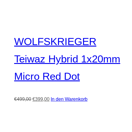
WOLFSKRIEGER
Teiwaz Hybrid 1x20mm
Micro Red Dot
Ursprünglicher
Aktueller
€
499,00
€
399,00
In den Warenkorb
Preis
Preis
war:
ist:
€499,00
€399,00.