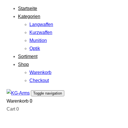
Links
Zur
Startseite
überspringen
primären
Kategorien
Navigation
Langwaffen
springen
Kurzwaffen
Zum
Munition
Inhalt
Optik
springen
Sortiment
Shop
Warenkorb
Checkout
Toggle navigation
Warenkorb
0
Cart
0