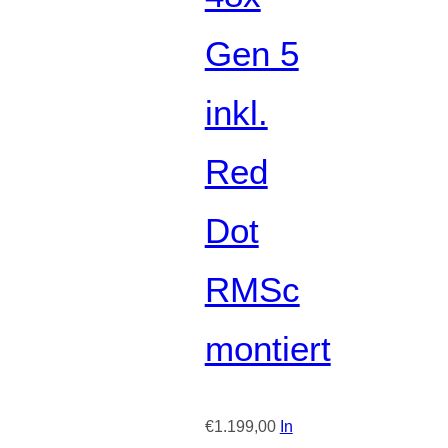
Gen 5
inkl.
Red
Dot
RMSc
montiert
€
1.199,00
In