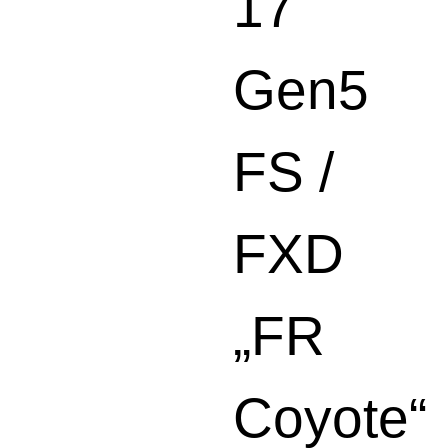
17
Gen5
FS /
FXD
„FR
Coyote“