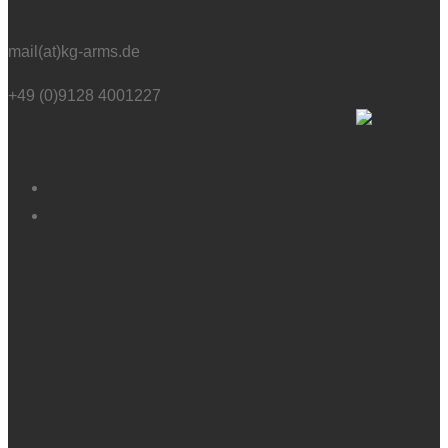
mail(at)kg-arms.de
+49 (0)9128 4001227