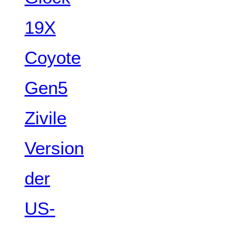
19X
Coyote
Gen5
Zivile
Version
der
US-