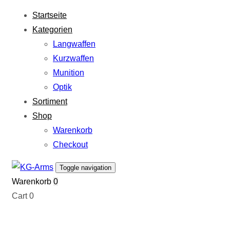
Links
Zur
Startseite
überspringen
primären
Kategorien
Navigation
Langwaffen
springen
Kurzwaffen
Zum
Munition
Inhalt
Optik
springen
Sortiment
Shop
Warenkorb
Checkout
Toggle navigation
Warenkorb
0
Cart
0