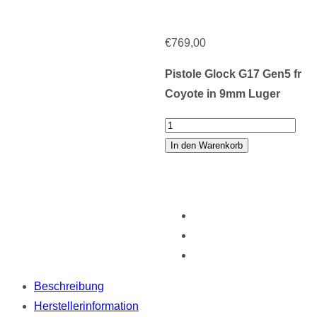
€
769,00
Pistole Glock G17 Gen5 fr
Coyote in 9mm Luger
Pistole
Glock
In den Warenkorb
17
Gen5
FS
/
FXD
"FR
Coyote"
Beschreibung
Menge
Herstellerinformation