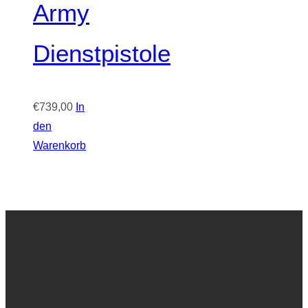
Army
Dienstpistole
€
739,00
In
den
Warenkorb