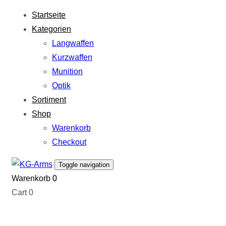
Links
Zur
Startseite
überspringen
primären
Kategorien
Navigation
Langwaffen
springen
Kurzwaffen
Zum
Munition
Inhalt
Optik
springen
Sortiment
Shop
Warenkorb
Checkout
Toggle navigation
Warenkorb
0
Cart
0