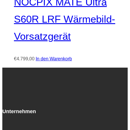
NOCPIX MATE Ultra
S60R LRF Wärmebild-
Vorsatzgerät
€
4.799,00
In den Warenkorb
Unternehmen