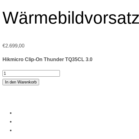
Wärmebildvorsatz
€
2.699,00
Hikmicro Clip-On Thunder TQ35CL 3.0
Hikmicro
Clip-
In den Warenkorb
On
Thunder
TQ35CL
3.0
Wärmebildvorsatzgerät
Menge