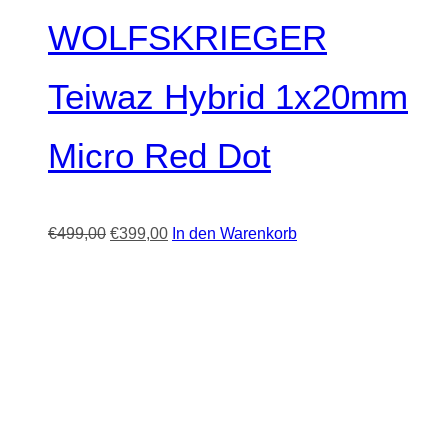
WOLFSKRIEGER
Teiwaz Hybrid 1x20mm
Micro Red Dot
Ursprünglicher
Aktueller
€
499,00
€
399,00
In den Warenkorb
Preis
Preis
war:
ist:
€499,00
€399,00.