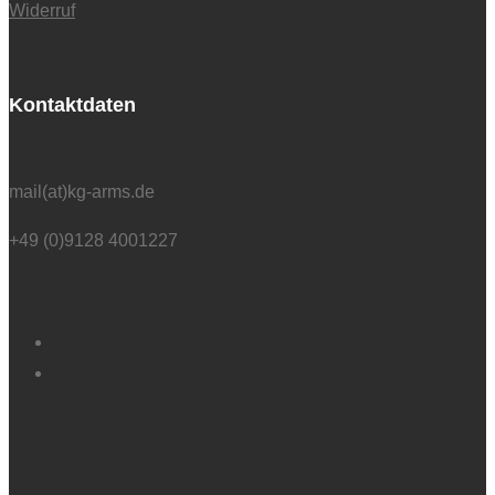
Widerruf
Kontaktdaten
mail(at)kg-arms.de
+49 (0)9128 4001227