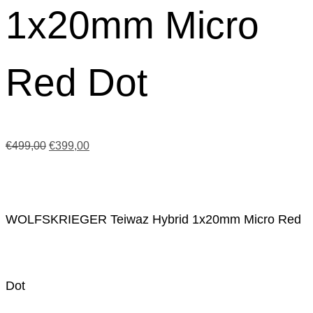
1x20mm Micro
Red Dot
Ursprünglicher
Aktueller
€
499,00
€
399,00
Preis
Preis
war:
ist:
€499,00
€399,00.
WOLFSKRIEGER Teiwaz Hybrid 1x20mm Micro Red
Dot