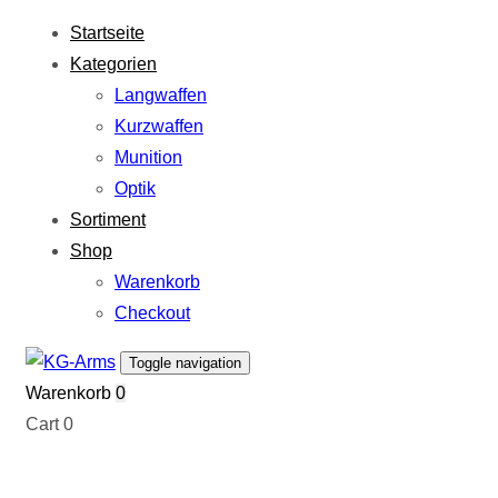
Links
Zur
Startseite
überspringen
primären
Kategorien
Navigation
Langwaffen
springen
Kurzwaffen
Zum
Munition
Inhalt
Optik
springen
Sortiment
Shop
Warenkorb
Checkout
Toggle navigation
Warenkorb
0
Cart
0