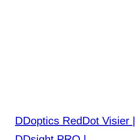
DDoptics RedDot Visier |
DDsight PRO |