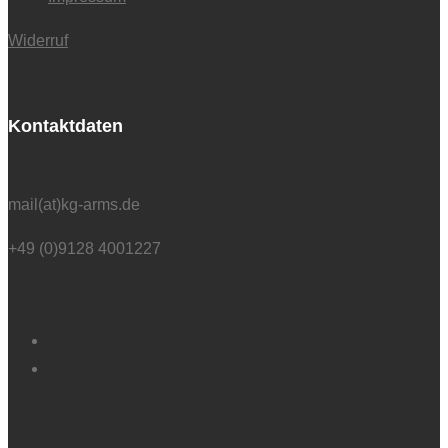
Widerruf
Kontaktdaten
mail(at)kg-arms.de
+49 (0)9128 4001227