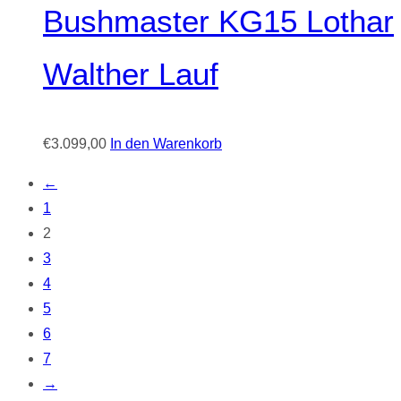
Bushmaster KG15 Lothar
Walther Lauf
€
3.099,00
In den Warenkorb
←
1
2
3
4
5
6
7
→