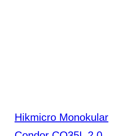
Hikmicro Monokular
Condor CQ35L 2.0