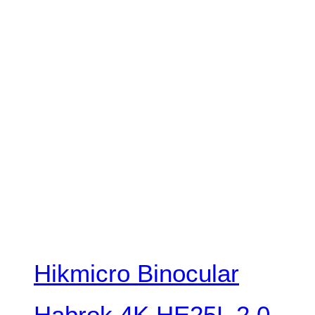
Hikmicro Binocular
Habrok 4K HE25L 2.0