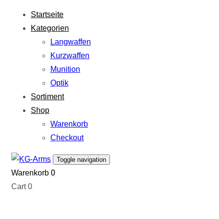
Links
Zur
Startseite
überspringen
primären
Kategorien
Navigation
Langwaffen
springen
Kurzwaffen
Zum
Munition
Inhalt
Optik
springen
Sortiment
Shop
Warenkorb
Checkout
Toggle navigation
Warenkorb
0
Cart
0